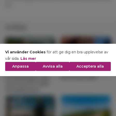
oss.
Artiklar
Vi använder Cookies
för att ge dig en bra upplevelse av
vår sida.
Läs mer
Anpassa
Avvisa alla
Acceptera alla
Förstärkning av väg
Referensprojekt
med med 56 % lägre
klimatpåverkan