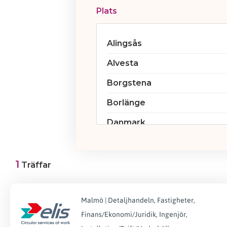
Plats
Alingsås
Alvesta
Borgstena
Borlänge
Danmark
Eskilstuna
Garpenberg
1
Träffar
Gällivare
Malmö | Detaljhandeln, Fastigheter,
Gävle
Finans/Ekonomi/Juridik, Ingenjör,
Göteborg