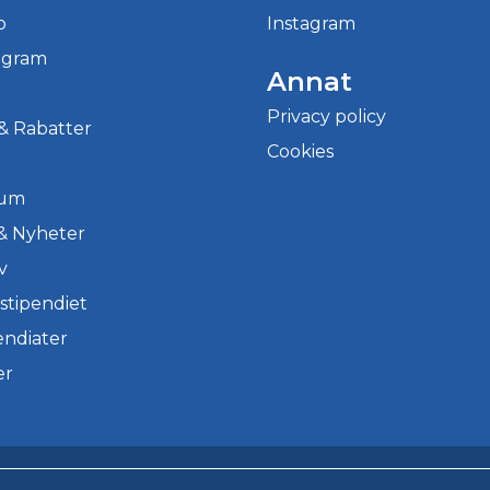
b
Instagram
ogram
Annat
Privacy policy
& Rabatter
Cookies
ium
 & Nyheter
v
stipendiet
endiater
er