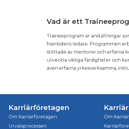
Växjö
Åre
Vad är ett Traineepro
Örebro
Traineeprogram är anställningar so
Örnsköldsvik
framtidens ledare. Programmen erbju
Östersund
stöttade av mentorer och erfarna kol
utveckla viktiga färdigheter och
även erfarna yrkesverksamma, inklus
Karriärföretagen
Karriä
Om Karriärföretagen
Om Karriä
Urvalsprocessen
Karriärför