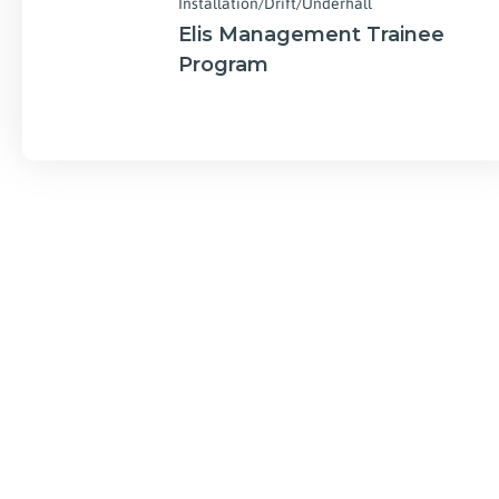
Installation/Drift/Underhåll
Halmstad
Elis Management Trainee
Program
Helsingborg
Hestra
Hjältevad
Hästveda
Jönköping
Kalmar
Karlskrona
Karlstad
Kiruna
Linköping