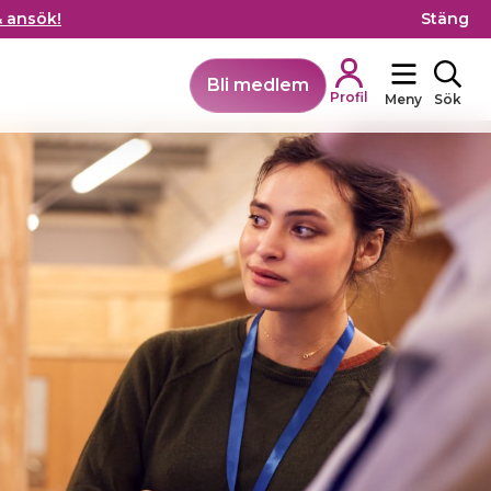
& ansök!
Stäng
Bli medlem
Profil
Meny
Sök