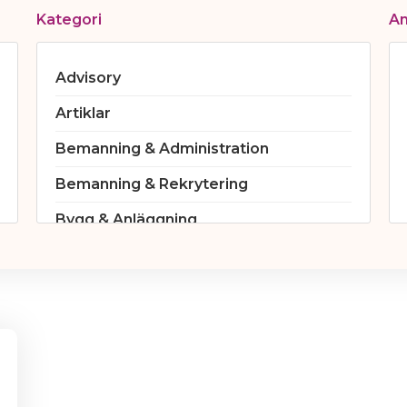
Kategori
A
Advisory
Artiklar
Bemanning & Administration
Bemanning & Rekrytering
Bygg & Anläggning
Civilingenjör
Cloud
Data & Analytics
Detaljhandeln
Ekonomi