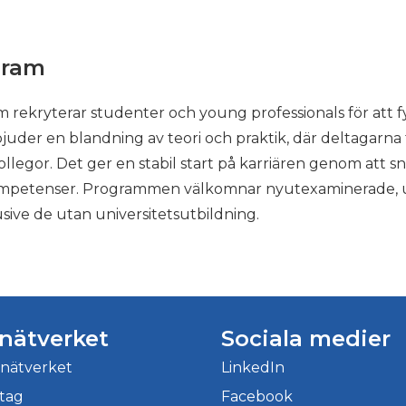
ServiceNow
Systemutveckling
gram
Tech Management
m rekryterar studenter och young professionals för att
Tech Management
der en blandning av teori och praktik, där deltagarna t
Teknik
legor. Det ger en stabil start på karriären genom att sn
Teknik
 kompetenser. Programmen välkomnar nyutexaminerade,
ive de utan universitetsutbildning.
Traineeprogram
Traineeprogram
Utbildning
VA/energi
rnätverket
Sociala medier
rnätverket
LinkedIn
etag
Facebook