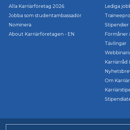
Alla Karriärföretag 2026
Lediga job
Jobba som studentambassadör
Traineepr
Nominera
Stipendier
About Karriärföretagen - EN
Förmåner 
Tävlingar
Webbinar
Karriärråd
Nyhetsbre
Om Karriär
Karriärstip
Stipendiat