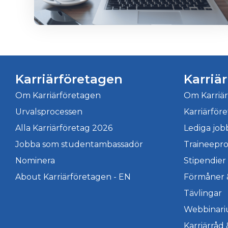
Karriärföretagen
Karriä
Om Karriärföretagen
Om Karriä
Urvalsprocessen
Karriärför
Alla Karriärföretag 2026
Lediga job
Jobba som studentambassadör
Traineepr
Nominera
Stipendier
About Karriärföretagen - EN
Förmåner 
Tävlingar
Webbinar
Karriärråd