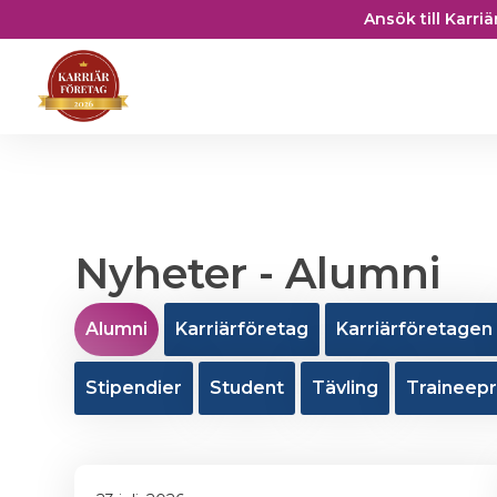
Ansök till Karri
Nyheter - Alumni
Alumni
Karriärföretag
Karriärföretagen
Stipendier
Student
Tävling
Traineep