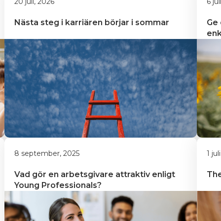
20 juli, 2026
6 ju
Nästa steg i karriären börjar i sommar
Ge 
enk
8 september, 2025
1 jul
Vad gör en arbetsgivare attraktiv enligt 
The
Young Professionals?