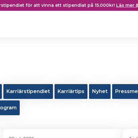
ärstipendiet för att vinna ett stipendiat på 15.000kr!
Läs mer 
Karriärstipendiet
Karriärtips
Nyhet
Pressme
rogram