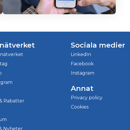
rnätverket
Sociala medier
rnätverket
LinkedIn
etag
Facebook
b
Instagram
ogram
Annat
Privacy policy
& Rabatter
Cookies
ium
 & Nyheter