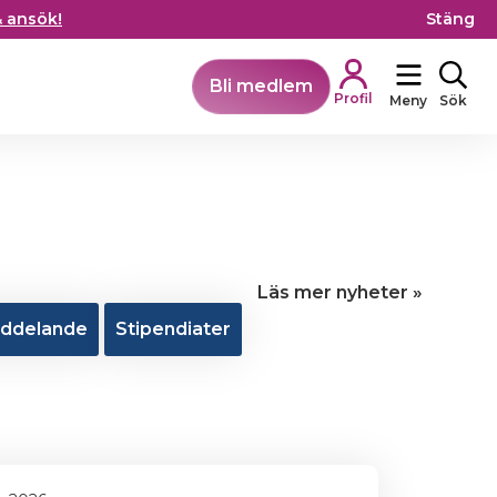
& ansök!
Stäng
Bli medlem
Profil
Meny
Sök
Läs mer nyheter »
ddelande
Stipendiater